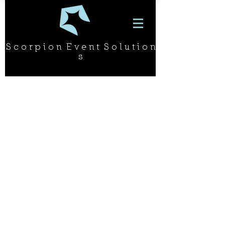
S c o r p i o n E v e n t S o l u t i o n
s